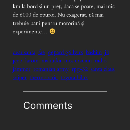
km la bord și un preț, daca se poate, mai mic
de 6000 de epuroi. Nu exagerat, că mai
trebuie bani pentru motorină și
experimente…
dear santa
fae
gepard g6 lynx
hashim
j8
jeep
larom
maliutka
mos craciun
radio
jammer
romanian army
rpg-32
santa claus
sniper
thermobaric
toyota hilux
Comments