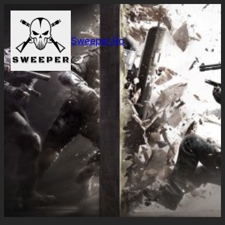
Sari
la
conținut
Sweeper.Ro