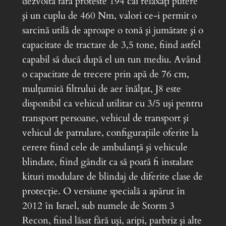
dezvoltă fără proteste 194 cai relaxaţi putere
şi un cuplu de 460 Nm, valori ce-i permit o
sarcină utilă de aproape o tonă şi jumătate şi o
capacitate de tractare de 3,5 tone, fiind astfel
capabil să ducă după el un tun mediu. Având
o capacitate de trecere prin apă de 76 cm,
mulţumită filtrului de aer înălţat, J8 este
disponibil ca vehicul utilitar cu 3/5 uşi pentru
transport persoane, vehicul de transport şi
vehicul de patrulare, configuraţiile oferite la
cerere fiind cele de ambulanţă şi vehicule
blindate, fiind gândit ca să poată fi instalate
kituri modulare de blindaj de diferite clase de
protecţie. O versiune specială a apărut în
2012 în Israel, sub numele de Storm 3
Recon, fiind lăsat fără uşi, aripi, parbriz şi alte