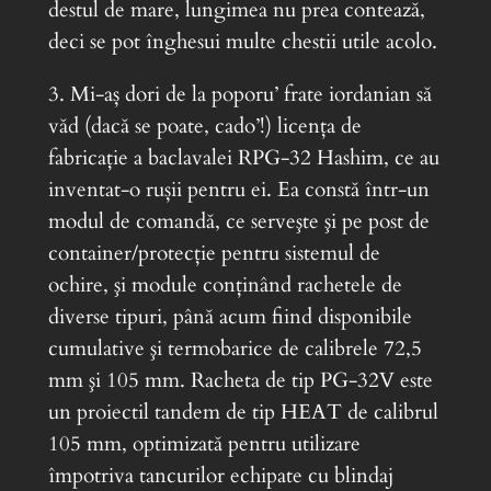
destul de mare, lungimea nu prea contează,
deci se pot înghesui multe chestii utile acolo.
3. Mi-aș dori de la poporu’ frate iordanian să
văd (dacă se poate, cado’!) licența de
fabricație a baclavalei RPG-32 Hashim, ce au
inventat-o rușii pentru ei. Ea constă într-un
modul de comandă, ce serveşte şi pe post de
container/protecţie pentru sistemul de
ochire, şi module conţinând rachetele de
diverse tipuri, până acum fiind disponibile
cumulative şi termobarice de calibrele 72,5
mm şi 105 mm. Racheta de tip PG-32V este
un proiectil tandem de tip HEAT de calibrul
105 mm, optimizată pentru utilizare
împotriva tancurilor echipate cu blindaj