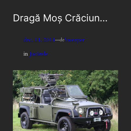
Dragă Moș Crăciun…
dec. 14, 2014
—
Sweeper
de
in
Jucărele