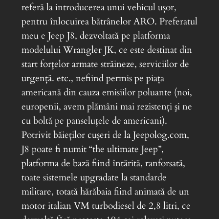
referă la introducerea unui vehicul ușor,
pentru înlocuirea bătrânelor ARO. Preferatul
meu e Jeep J8, dezvoltată pe platforma
modelului Wrangler JK, ce este destinat din
start forţelor armate străineze, serviciilor de
urgenţă. etc., nefiind permis pe piaţa
americană din cauza emisiilor poluante (noi,
europenii, avem plămâni mai rezistenţi şi ne
cu boltă pe panseluţele de americani).
Potrivit băieţilor cuşeri de la Jeepolog.com,
J8 poate fi numit “the ultimate Jeep”,
platforma de bază fiind întărită, ranforsată,
toate sistemele upgradate la standarde
militare, totată hărăbaia fiind animată de un
motor italian VM turbodiesel de 2,8 litri, ce