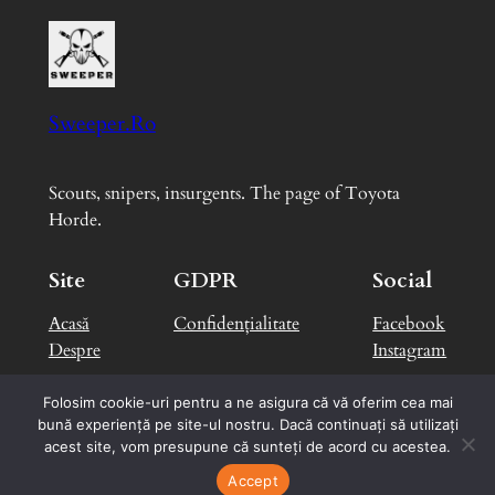
Sweeper.Ro
Scouts, snipers, insurgents. The page of Toyota
Horde.
Site
GDPR
Social
Acasă
Confidențialitate
Facebook
Despre
Instagram
Folosim cookie-uri pentru a ne asigura că vă oferim cea mai
bună experiență pe site-ul nostru. Dacă continuați să utilizați
Designed with
WordPress
by
George B.
acest site, vom presupune că sunteți de acord cu acestea.
Accept