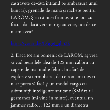
castravete de-ăsta intrând pe ambrazura unui
buncăr), grenade de mână și rachete pentru
LAROM. Știu că nu-i frumos să te joci cu
focu’, da’ dacă vecinii ruși au voie, noi de ce
n-am avea?
https://youtu.be/DSgeJ_qb53k
2. Dacă tot am pomenit de LAROM, aș vrea
să văd petardele alea de 122 mm calibru cu
capete de mai multe feluri. În afară de
exploziv și termobaric, de ce românii noștri
n-ar putea să facă și un modul cargo cu
submuniții inteligente antitanc (SMArt-ul
germanez îmi vine în minte), eventual un
jammer radio… 122 mm e un diametru