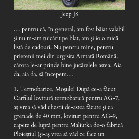
Jeep J8
… pentru că, în general, am fost băiat valabil
și nu m-am țuicărit pe blat, am și io o mică
listă de cadouri. Nu pentru mine, pentru
prietenii mei din urgisita Armată Română,
cărora le-ar prinde bine jucărelele astea. Aia
da, aia da, să începem…
1. Termobarice, Moșule! După ce-a făcut
Carfilul lovitură termobarică pentru AG-7,
aș vrea să văd chestii de-astea făcute și ca
grenade de 40 mm, lovituri pentru AG-9,
capete de luptă pentru Maliutka de-o fabrică
Ploieștiul (și-aș vrea să văd ce face un