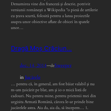
Denumirea vine din franceză și descrie, potrivit
versiunii românești a Wikipedia ”o piesă de artilerie
cu țeava scurtă, folosită pentru a lansa proiectile
asupra unor obiective aflate de obicei în spatele
unor…
Dragă Moș Crăciun…
dec. 14, 2014
—
Sweeper
de
in
Jucărele
… pentru că, în general, am fost băiat valabil și nu
m-am țuicărit pe blat, am și io o mică listă de
cadouri. Nu pentru mine, pentru prietenii mei din
urgisita Armată Română, cărora le-ar prinde bine
jucărelele astea. Aia da, aia da, să începem… 1.