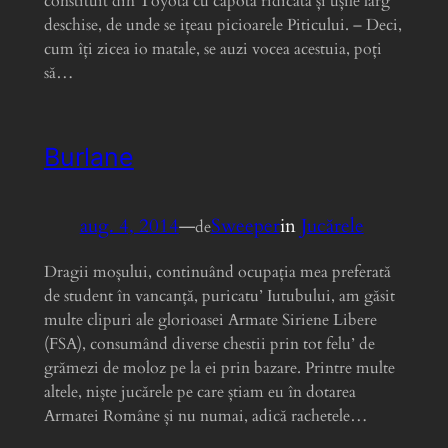
constituit din Toyota cu capota ridicată și ușile larg
deschise, de unde se ițeau picioarele Piticului. – Deci,
cum îți zicea io matale, se auzi vocea acestuia, poți
să…
Burlane
aug. 4, 2014
—
Sweeper
in
Jucărele
de
Dragii moșului, continuând ocupația mea preferată
de student în vancanță, puricatu’ Iutubului, am găsit
multe clipuri ale glorioasei Armate Siriene Libere
(FSA), consumând diverse chestii prin tot felu’ de
grămezi de moloz pe la ei prin bazare. Printre multe
altele, niște jucărele pe care știam eu în dotarea
Armatei Române și nu numai, adică rachetele…