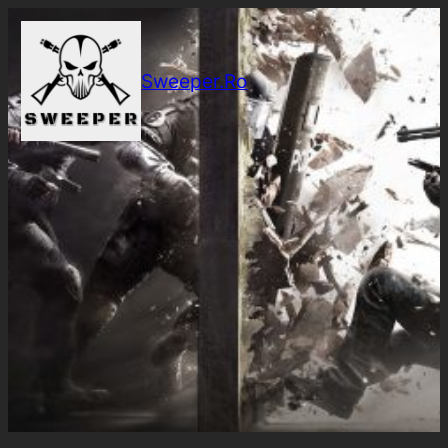
Sari
la
conținut
Sweeper.Ro