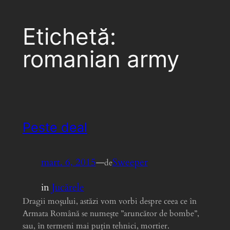
Etichetă:
romanian army
Peste deal
mart. 6, 2015
—
Sweeper
de
in
Jucărele
Dragii moșului, astăzi vom vorbi despre ceea ce în
Armata Română se numește ”aruncător de bombe”,
sau, în termeni mai puțin tehnici, mortier.