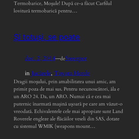
Termobarice, Moșule! După ce-a făcut Carfilul
lovitură termobarică pentru…
Și totuși, se poate
dec. 2, 2014
—
Sweeper
de
in
Jucărele
, 
Toyota Horde
Dragii moșului, prin amabilitatea unui amic, am
primit poza de mai sus. Pentru necunoscători, ăla e
un ARO 24. Da, un ARO. Numai că e cea mai
puternic înarmată mașină ușoară pe care am văzut-o
vreodată. Echivalentele cele mai apropiate sunt Land
Roverele engleze ale flăcăilor veseli din SAS, dotate
cu sistemul WMIK (weapons mount…