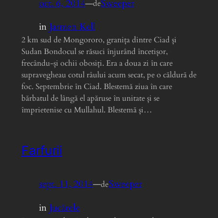
oct. 6, 2014
—
Sweeper
de
in
Jarmen Kell
2 km sud de Mongororo, granița dintre Ciad și
Sudan Bondocul se răsuci înjurând încetișor,
frecându-și ochii obosiți. Era a doua zi în care
supravegheau cotul râului acum secat, pe o căldură de
foc. Septembrie în Ciad. Blestemă ziua în care
bărbatul de lângă el apăruse în unitate și se
împrietenise cu Mullahul. Blestemă și…
Farfurii
sept. 11, 2014
—
Sweeper
de
in
Jucărele