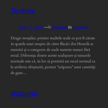
Țevăraie
nov. 7, 2014
—
Sweeper
in
Jucărele
de
Dragii moșului, printre multele scule ce pot fi cărate
în spatele unei mașini de către flăcăii din Hoardă se
numără și o categorie de scule numite tunuri fără
recul. Diferența dintre aceste sculișoare și tunurile
normale este că, în loc să permită un recul normal ca
la artileria obișnuită, permit ”scăparea” unei cantități
de gaze…
Wazungu