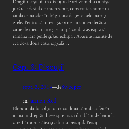
Dragii moșului, în discuția de azi vom diseca niște
jucărele destul de interesante, construite anume în
ciuda armatelor îndrăgostite de țestoasele mari și
grele. Pentru că, nu-i așa, orice tanc nu-i decât o
cutie de metal mare și scumpă ce abia așteaptă să
rămână fără șenile și/sau echipaj. Apărute înainte de
cea de-a doua cotonogeală…
Cap. 6: Discuții
sept. 3, 2014
—
Sweeper
de
in
Jarmen Kell
Blondul dădu colțul casei cu două căni de cafea în
mână, îndreptându-se spre masa din blăni de lemn la
care Bărbosu stătea și admira peisajul. Peisaj