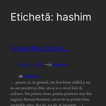
Etichetă:
hashim
Dragă Moș Crăciun…
dec. 14, 2014
—
Sweeper
de
in
Jucărele
… pentru că, în general, am fost băiat valabil și nu
m-am țuicărit pe blat, am și io o mică listă de
cadouri. Nu pentru mine, pentru prietenii mei din
urgisita Armată Română, cărora le-ar prinde bine
jucărelele astea. Aia da, aia da, să începem… 1.