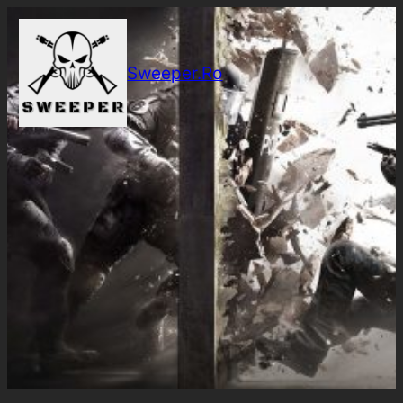
Sari
la
conținut
Sweeper.Ro