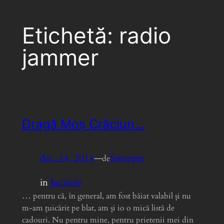
Etichetă:
radio
jammer
Dragă Moș Crăciun…
dec. 14, 2014
—
Sweeper
de
in
Jucărele
… pentru că, în general, am fost băiat valabil și nu
m-am țuicărit pe blat, am și io o mică listă de
cadouri. Nu pentru mine, pentru prietenii mei din