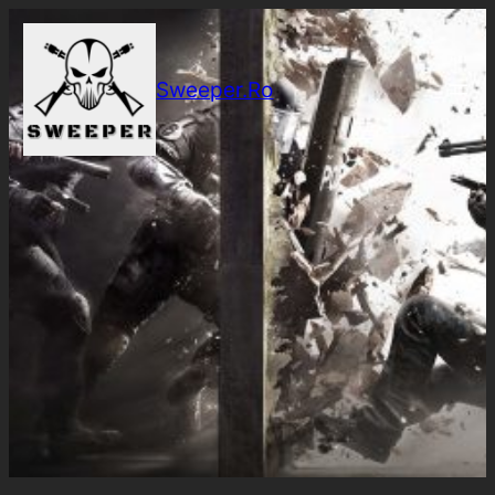
Sari
la
conținut
Sweeper.Ro