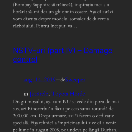
(Bombay Sapphire să trăiască), inspiraţia mea s-a
hotărât să-mi dea un ghiont în coaste. Aşa că astăzi
vom discuta despre modelul somalez de ducere a
războiului. Pentru început, va…
NSTV-uri (part IV) – Damage
control
aug. 14, 2019
—
Sweeper
de
in
Jucărele
, 
Toyota Horde
Dragii moșului, așa cum NU se vede din poza de mai
sus, azi Rinocerbu’ a făcut pe ceas suma rotundă de
300.000 km. Drept urmare, azi îi facem o dedicație
specială. Fișa tehnică a împricinatului zice că a venit
pe lume în august 2008, pe undeva pe lângă Durban,