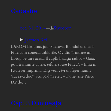
Cadastre
oct. 31, 2014
—
Sweeper
de
in
Jarmen Kell
LAROM Brodina, jud. Suceava. Blondul se uita la
Pitic cum conecta cablurile. Ovidiu îi întinse un
laptop pe care acesta îl cuplă la stația radio. – Gata,
poți transmite datele, șefule, spuse Piticu’. – Intra în
F:/driver imprimantă și vezi că-i un fișier numit
”suceava doc”. Scuipă-l în eter. – Done, zise Piticu.
Da’ de…
Cap. 3 Dimineața