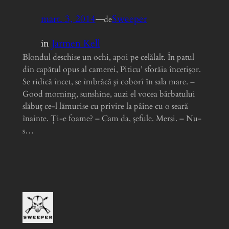
mart. 3, 2014
—
Sweeper
de
in
Jarmen Kell
Blondul deschise un ochi, apoi pe celălalt. În patul
din capătul opus al camerei, Piticu’ sforăia încetişor.
Se ridică încet, se îmbrăcă şi coborî în sala mare. –
Good morning, sunshine, auzi el vocea bărbatului
slăbuţ ce-l lămurise cu privire la pâine cu o seară
înainte. Ţi-e foame? – Cam da, şefule. Mersi. – Nu-
s…