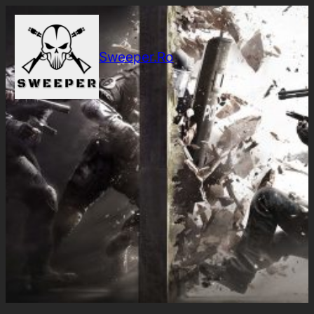
Sari
la
conținut
Sweeper.Ro