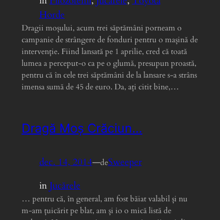
in
Filozofenii
, 
Jucărele
, 
Toyota
Horde
Dragii moșului, acum trei săptămâni porneam o
campanie de strângere de fonduri pentru o mașină de
intervenție. Fiind lansată pe 1 aprilie, cred că toată
lumea a perceput-o ca pe o glumă, presupun proastă,
pentru că în cele trei săptămâni de la lansare s-a strâns
imensa sumă de 45 de euro. Da, ați citit bine,…
Dragă Moș Crăciun…
dec. 14, 2014
—
Sweeper
de
in
Jucărele
… pentru că, în general, am fost băiat valabil și nu
m-am țuicărit pe blat, am și io o mică listă de