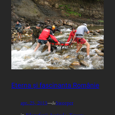
Eterna și fascinanta Românie
apr. 25, 2015
—
Sweeper
de