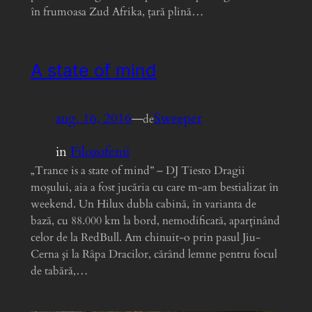
în frumoasa Zud Afrika, țară plină…
A state of mind
aug. 16, 2016
—
Sweeper
de
in
Filozofenii
„Trance is a state of mind” – DJ Tiesto Dragii
moşului, aia a fost jucăria cu care m-am bestializat în
weekend. Un Hilux dubla cabină, în varianta de
bază, cu 88.000 km la bord, nemodificată, aparţinând
celor de la RedBull. Am chinuit-o prin pasul Jiu-
Cerna şi la Râpa Dracilor, cărând lemne pentru focul
de tabără,…