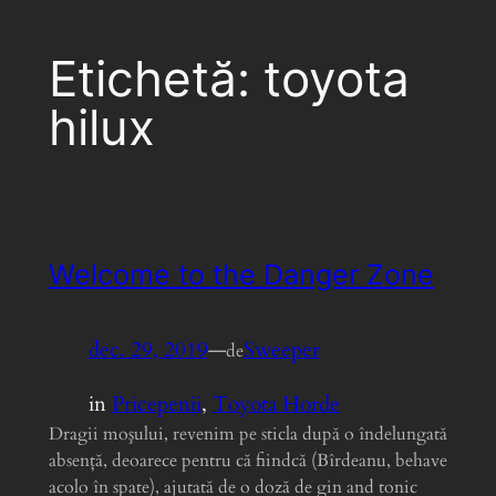
Etichetă:
toyota
hilux
Welcome to the Danger Zone
dec. 29, 2019
—
Sweeper
de
in
Pricepenii
, 
Toyota Horde
Dragii moşului, revenim pe sticla după o îndelungată
absenţă, deoarece pentru că fiindcă (Bîrdeanu, behave
acolo în spate), ajutată de o doză de gin and tonic