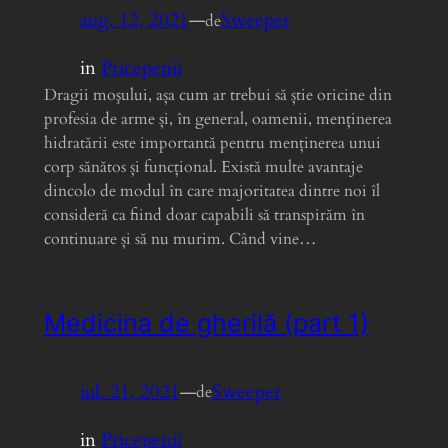
aug. 12, 2021
—
Sweeper
de
in
Pricepenii
Dragii moşului, așa cum ar trebui să știe oricine din
profesia de arme și, în general, oamenii, menținerea
hidratării este importantă pentru menținerea unui
corp sănătos și funcțional. Există multe avantaje
dincolo de modul în care majoritatea dintre noi îl
consideră ca fiind doar capabili să transpirăm în
continuare și să nu murim. Când vine…
Medicina de gherilă (part 1)
iul. 21, 2021
—
Sweeper
de
in
Pricepenii