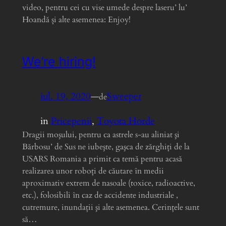
video, pentru cei cu vise umede despre laseru’ lu’
Hoandă și alte asemenea: Enjoy!
We’re hiring!
iul. 19, 2020
—
Sweeper
de
in
Pricepenii
, 
Toyota Horde
Dragii moşului, pentru ca astrele s-au aliniat şi
Bărbosu’ de Sus ne iubeşte, gaşca de zărghiţi de la
USARS Romania a primit ca temă pentru acasă
realizarea unor roboţi de căutare în medii
aproximativ extrem de nasoale (toxice, radioactive,
etc.), folosibili în caz de accidente industriale ,
cutremure, inundaţii şi alte asemenea. Cerinţele sunt
să…