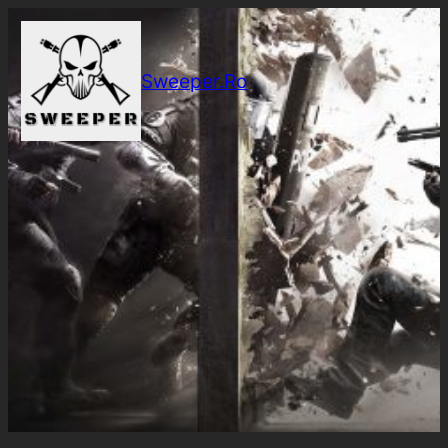
Sari
la
conținut
Sweeper.Ro