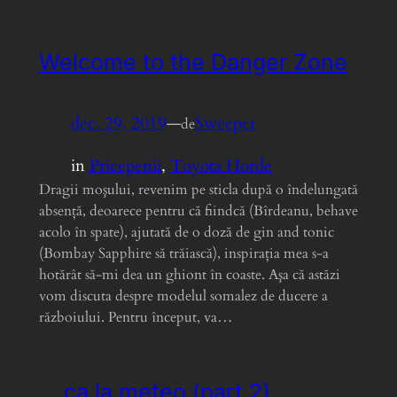
Welcome to the Danger Zone
dec. 29, 2019
—
Sweeper
de
in
Pricepenii
, 
Toyota Horde
Dragii moşului, revenim pe sticla după o îndelungată
absenţă, deoarece pentru că fiindcă (Bîrdeanu, behave
acolo în spate), ajutată de o doză de gin and tonic
(Bombay Sapphire să trăiască), inspiraţia mea s-a
hotărât să-mi dea un ghiont în coaste. Aşa că astăzi
vom discuta despre modelul somalez de ducere a
războiului. Pentru început, va…
… ca la meteo (part 2)