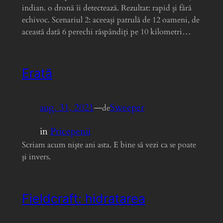
indian. o dronă îi detectează. Rezultat: rapid și fără
echivoc. Scenariul 2: aceeași patrulă de 12 oameni, de
această dată 6 perechi răspândiți pe 10 kilometri…
Erată
aug. 31, 2021
—
Sweeper
de
in
Pricepenii
Scriam acum nişte ani asta. E bine să vezi ca se poate
şi invers.
Fieldcraft: hidratarea