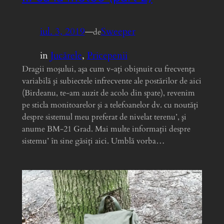
iul. 3, 2019
—
Sweeper
de
in
Jucărele
, 
Pricepenii
Dragii moşului, aşa cum v-aţi obişnuit cu frecvenţa
variabilă şi subiectele infrecvente ale postărilor de aici
(Birdeanu, te-am auzit de acolo din spate), revenim
pe sticla monitoarelor şi a telefoanelor dv. cu noutăţi
despre sistemul meu preferat de nivelat terenu’, şi
anume BM-21 Grad. Mai multe informaţii despre
sistemu’ în sine găsiţi aici. Umblă vorba…