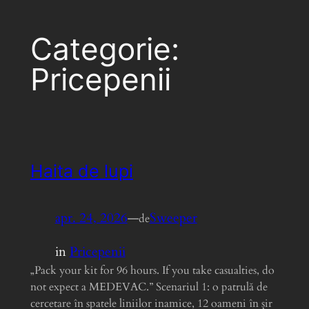
Categorie:
Pricepenii
Haita de lupi
apr. 24, 2026
—
Sweeper
de
in
Pricepenii
„Pack your kit for 96 hours. If you take casualties, do
not expect a MEDEVAC.” Scenariul 1: o patrulă de
cercetare în spatele liniilor inamice, 12 oameni în șir