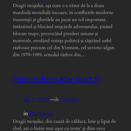
Dragii moşului, aşa cum s-a văzut de la a doua
mardeală mondială încoace, în conflictele moderne
insurenţii şi gherilele au jucat un rol important,
întârziind şi blocând mişcările adversarului, ţinând
blocate trupe, provocând pierderi umane şi
materiale, erodând voinţa politică şi câştiând astfel
războaie precum cel din Vietnam, cel sovieto-afgan
din 1979-1989, actualul război din…
Friends from Afar (part 5)
iul. 7, 2021
—
Sweeper
de
in
Pricepenii
Dragii moșului, din cauză de căldură, lene și lipsă de
chef, azi o lăsăm mai ușor cu textu’ și dăm ceva