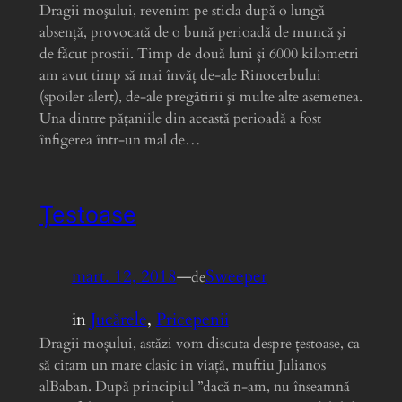
Dragii moşului, revenim pe sticla după o lungă
absenţă, provocată de o bună perioadă de muncă şi
de făcut prostii. Timp de două luni și 6000 kilometri
am avut timp să mai învăț de-ale Rinocerbului
(spoiler alert), de-ale pregătirii şi multe alte asemenea.
Una dintre pățaniile din această perioadă a fost
înfigerea într-un mal de…
Țestoase
mart. 12, 2018
—
Sweeper
de
in
Jucărele
, 
Pricepenii
Dragii moșului, astăzi vom discuta despre țestoase, ca
să citam un mare clasic in viață, muftiu Julianos
alBaban. După principiul ”dacă n-am, nu înseamnă