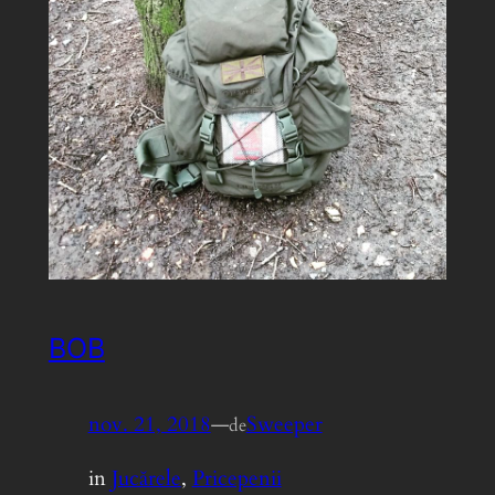
BOB
nov. 21, 2018
—
Sweeper
de
in
Jucărele
, 
Pricepenii