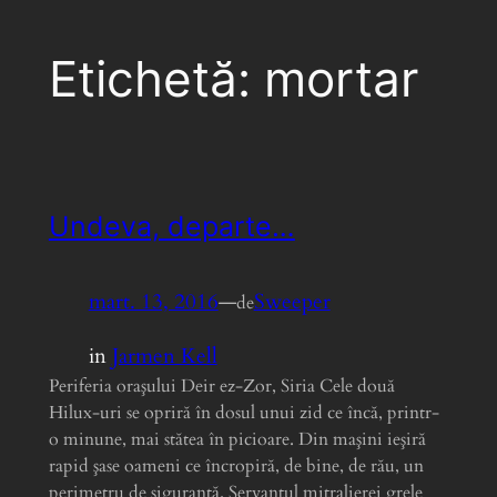
Etichetă:
mortar
Undeva, departe…
mart. 13, 2016
—
Sweeper
de
in
Jarmen Kell
Periferia oraşului Deir ez-Zor, Siria Cele două
Hilux-uri se opriră în dosul unui zid ce încă, printr-
o minune, mai stătea în picioare. Din maşini ieşiră
rapid şase oameni ce încropiră, de bine, de rău, un
perimetru de siguranţă. Servantul mitralierei grele