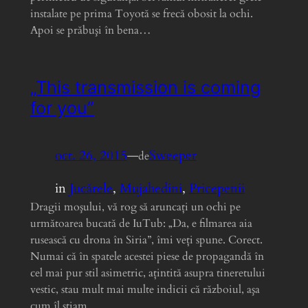
instalate pe prima Toyotă se frecă obosit la ochi.
Apoi se prăbuşi în bena…
„This transmission is coming
for you”
oct. 26, 2015
—
Sweeper
de
in
Jucărele
, 
Mujahedini
, 
Pricepenii
Dragii moşului, vă rog să aruncaţi un ochi pe
următoarea bucată de IuTub: „Da, e filmarea aia
rusească cu drona în Siria”, îmi veţi spune. Corect.
Numai că în spatele acestei piese de propagandă în
cel mai pur stil asimetric, aţintită asupra tineretului
vestic, stau mult mai multe indicii că războiul, aşa
cum îl ştiam…