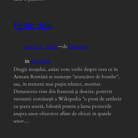
Peste deal
mart. 6, 2015
—
Sweeper
de
in
Jucărele
Dragii moșului, astăzi vom vorbi despre ceea ce în
Armata Română se numește ”aruncător de bombe”,
sau, în termeni mai puțin tehnici, mortier.
Denumirea vine din franceză și descrie, potrivit
versiunii românești a Wikipedia ”o piesă de artilerie
cu țeava scurtă, folosită pentru a lansa proiectile
asupra unor obiective aflate de obicei în spatele
unor…