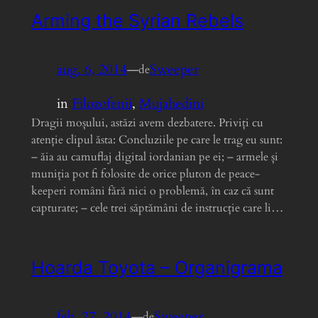
Arming the Syrian Rebels
aug. 6, 2014
—
Sweeper
de
in
Filozofenii
, 
Mujahedini
Dragii moșului, astăzi avem dezbatere. Priviți cu
atenție clipul ăsta: Concluziile pe care le trag eu sunt:
– ăia au camuflaj digital iordanian pe ei; – armele și
muniția pot fi folosite de orice pluton de peace-
keeperi români fără nici o problemă, în caz că sunt
capturate; – cele trei săptămâni de instrucție care li…
Hoarda Toyota – Organigrama
feb. 27, 2014
—
Sweeper
de