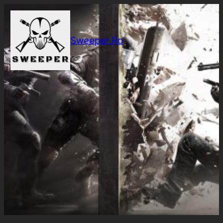
Sari
la
conținut
Sweeper.Ro