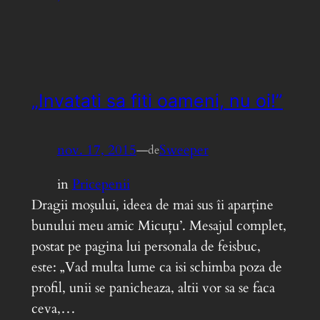
„Invatati sa fiti oameni, nu oi!”
nov. 17, 2015
—
Sweeper
de
in
Pricepenii
Dragii moşului, ideea de mai sus îi aparţine
bunului meu amic Micuţu’. Mesajul complet,
postat pe pagina lui personala de feisbuc,
este: „Vad multa lume ca isi schimba poza de
profil, unii se panicheaza, altii vor sa se faca
ceva,…