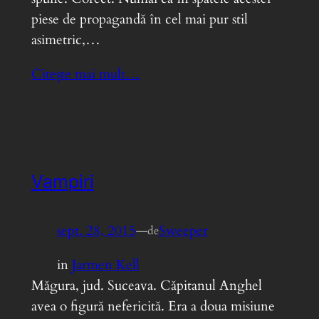
piese de propagandă în cel mai pur stil
asimetric,…
Citește mai mult…
Vampiri
sept. 28, 2015
—
Sweeper
de
in
Jarmen Kell
Măgura, jud. Suceava. Căpitanul Anghel
avea o figură nefericită. Era a doua misiune