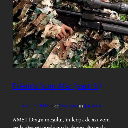
Friends from Afar (part IV)
ian. 7, 2016
—
Sweeper
in
Jucărele
de
AM50 Dragii moşului, în lecţia de azi vom
sta la discuţii intelectuale despre diversele