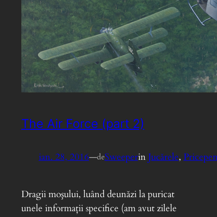
The Air Force (part 2)
ian. 28, 2016
—
Sweeper
in
Jucărele
, 
Pricepen
de
Dragii moşului, luând deunăzi la puricat
unele informaţii specifice (am avut zilele