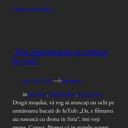
Citește mai mult…
„This transmission is coming
for you”
oct. 26, 2015
—
Sweeper
de
in
Jucărele
, 
Mujahedini
, 
Pricepenii
Dragii moşului, vă rog să aruncaţi un ochi pe
următoarea bucată de IuTub: „Da, e filmarea
aia rusească cu drona în Siria”, îmi veţi
spune. Corect. Numai că în spatele acestei