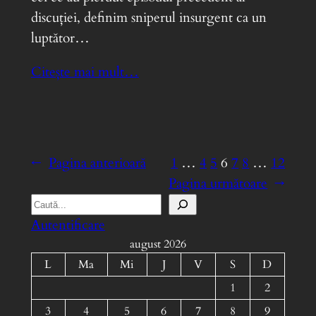
discuției, definim sniperul insurgent ca un
luptător…
Citește mai mult…
←
Pagina anterioară
1
…
4
5
6
7
8
…
12
Pagina următoare
→
S
e
Autentificare
a
august 2026
r
L
Ma
Mi
J
V
S
D
c
1
2
h
3
4
5
6
7
8
9