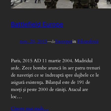
Battlefield Europe
nov. 20, 2015
—
Sweeper
in
Filozofenii
de
Paris, 2015 AD 11 martie 2004. Madridul
arde. Zece bombe aruncă în aer patru trenuri
de navetişti ce se îndreaptă spre slujbele ce le
asigură existenţa. Bilanţul este de 191 de
morţi şi peste 2000 de răniţi. Atacul are
loc…
Citește mai mult…