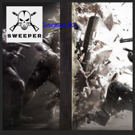
Sari
la
conținut
Sweeper.Ro