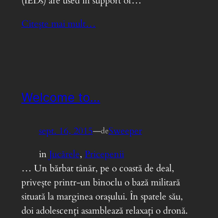
(IEDs) are used in support of…
Citește mai mult…
Welcome to…
sept. 16, 2015
—
Sweeper
de
in
Jucărele
, 
Pricepenii
… Un bărbat tânăr, pe o coastă de deal,
privește printr-un binoclu o bază militară
situată la marginea orașului. În spatele său,
doi adolescenți asamblează relaxați o dronă.