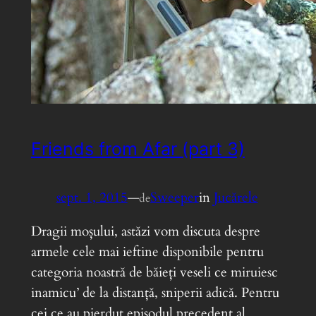
Friends from Afar (part 3)
sept. 1, 2015
—
Sweeper
in
Jucărele
de
Dragii moșului, astăzi vom discuta despre
armele cele mai ieftine disponibile pentru
categoria noastră de băieți veseli ce miruiesc
inamicu’ de la distanță, sniperii adică. Pentru
cei ce au pierdut episodul precedent al