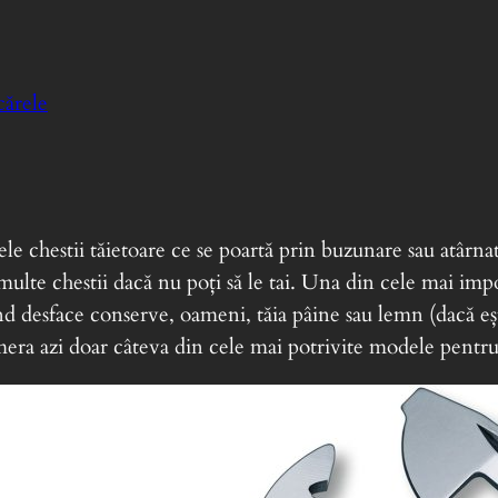
cărele
le chestii tăietoare ce se poartă prin buzunare sau atârnat
lte chestii dacă nu poți să le tai. Una din cele mai impo
d desface conserve, oameni, tăia pâine sau lemn (dacă ești
umera azi doar câteva din cele mai potrivite modele pent