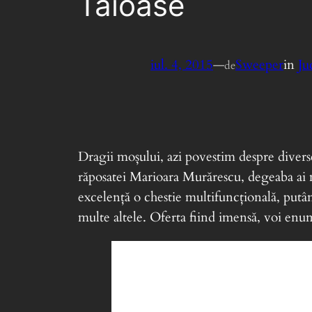
Tăioase
iul. 4, 2015
—
Sweeper
in
Ju
de
Dragii moșului, azi povestim despre diverse
răposatei Marioara Murărescu, degeaba ai mu
excelență o chestie multifuncțională, putân
multe altele. Oferta fiind imensă, voi en