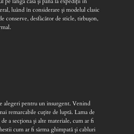
 pe lângă casă și până la expediții în
ral, luând în considerare și modelul clasic
e conserve, desfăcător de sticle, tirbușon,
rmal.
ne alegeri pentru un insurgent. Venind
 mai remarcabile cuțite de luptă. Lama de
de a secționa și alte materiale, cum ar fi
 chestii cum ar fi sârma ghimpată și cabluri