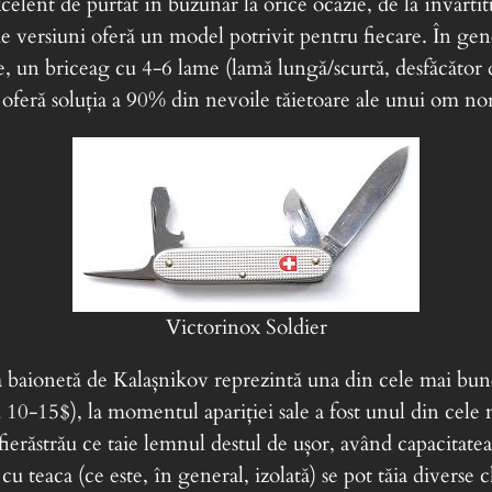
lent de purtat în buzunar la orice ocazie, de la învârtitul
 versiuni oferă un model potrivit pentru fiecare. În gene
e, un briceag cu 4-6 lame (lamă lungă/scurtă, desfăcător d
t) oferă soluția a 90% din nevoile tăietoare ale unui om no
Victorinox Soldier
a baionetă de Kalașnikov reprezintă una din cele mai bu
 10-15$), la momentul apariției sale a fost unul din cele
erăstrău ce taie lemnul destul de ușor, având capacitatea 
 cu teaca (ce este, în general, izolată) se pot tăia diverse