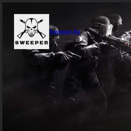
Sari
la
conținut
Sweeper.Ro