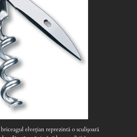
 briceagul elvețian reprezintă o sculișoară