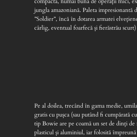
compactă, numai bună de operații mici, exce
jungla amazoniană. Paleta impresionantă de
”Soldier”, încă în dotarea armatei elvețien
cârlig, eventual foarfecă și fierăstrău scur
Pe al doilea, trecând în gama medie, umil
gratis cu pușca (sau putând fi cumpărată cu
tip Bowie are pe coamă un set de dinți de fi
plasticul și aluminiul, iar folosită împreună