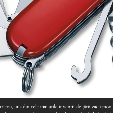
icou, una din cele mai utile invenții ale țării vacii mov,