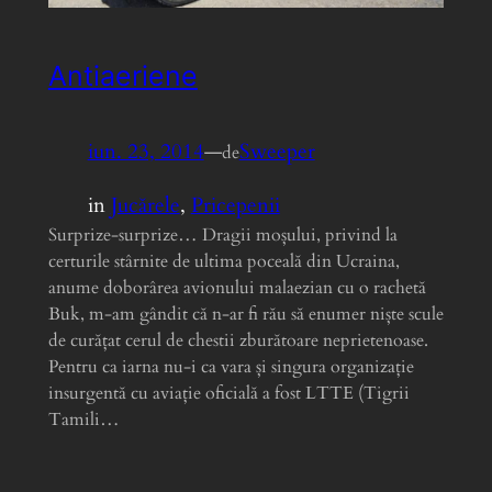
Antiaeriene
iun. 23, 2014
—
Sweeper
de
in
Jucărele
, 
Pricepenii
Surprize-surprize… Dragii moșului, privind la
certurile stârnite de ultima poceală din Ucraina,
anume doborârea avionului malaezian cu o rachetă
Buk, m-am gândit că n-ar fi rău să enumer niște scule
de curățat cerul de chestii zburătoare neprietenoase.
Pentru ca iarna nu-i ca vara și singura organizație
insurgentă cu aviație oficială a fost LTTE (Tigrii
Tamili…