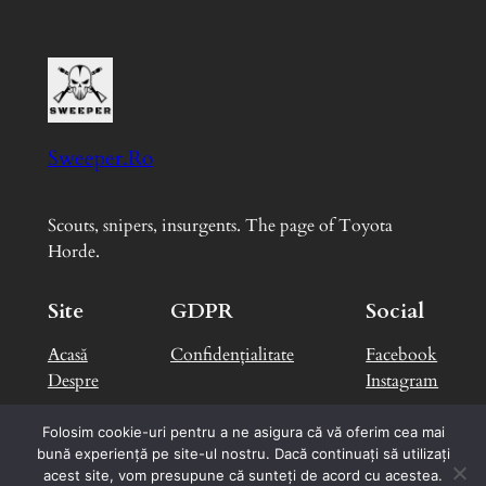
Sweeper.Ro
Scouts, snipers, insurgents. The page of Toyota
Horde.
Site
GDPR
Social
Acasă
Confidențialitate
Facebook
Despre
Instagram
Folosim cookie-uri pentru a ne asigura că vă oferim cea mai
bună experiență pe site-ul nostru. Dacă continuați să utilizați
Designed with
WordPress
by
George B.
acest site, vom presupune că sunteți de acord cu acestea.