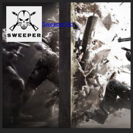
Sari
la
conținut
Sweeper.Ro