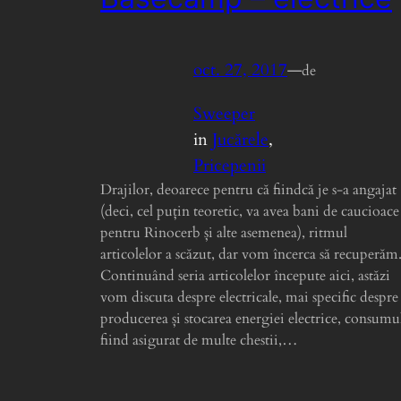
oct. 27, 2017
—
de
Sweeper
in
Jucărele
, 
Pricepenii
Drajilor, deoarece pentru că fiindcă je s-a angajat
(deci, cel puțin teoretic, va avea bani de caucioace
pentru Rinocerb și alte asemenea), ritmul
articolelor a scăzut, dar vom încerca să recuperăm
Continuând seria articolelor începute aici, astăzi
vom discuta despre electricale, mai specific despre
producerea și stocarea energiei electrice, consumu
fiind asigurat de multe chestii,…