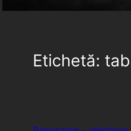
Etichetă:
tab
Basecamp – electrice