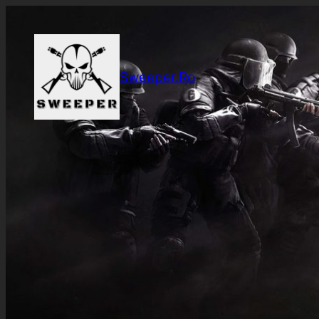
Sari
la
conținut
Sweeper.Ro