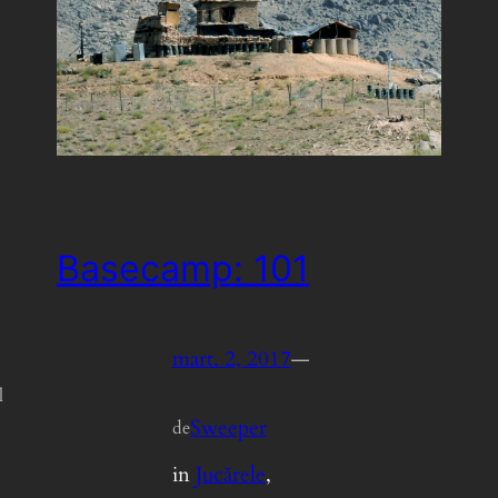
Basecamp: 101
.
mart. 2, 2017
—
l
Sweeper
de
in
Jucărele
, 