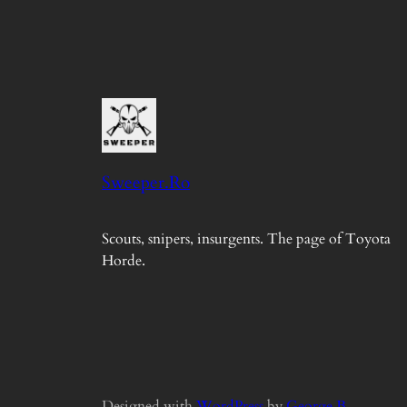
Sweeper.Ro
Scouts, snipers, insurgents. The page of Toyota
Horde.
Designed with
WordPress
by
George B.