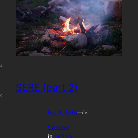
tă
ă
SERE (part 2)
pe
feb. 8, 2016
—
de
Sweeper
in
Jucărele