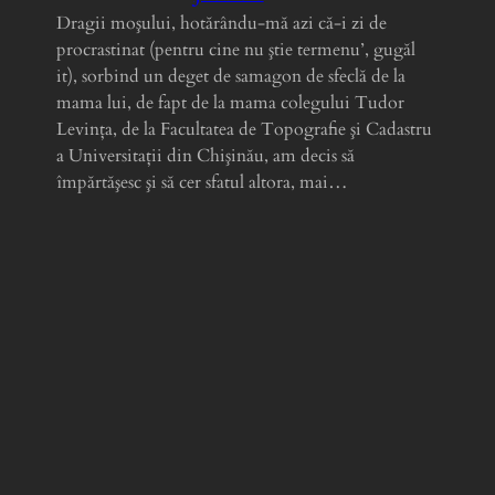
Dragii moşului, hotărându-mă azi că-i zi de
procrastinat (pentru cine nu ştie termenu’, gugăl
it), sorbind un deget de samagon de sfeclă de la
mama lui, de fapt de la mama colegului Tudor
Levinţa, de la Facultatea de Topografie şi Cadastru
a Universitaţii din Chişinău, am decis să
împărtăşesc şi să cer sfatul altora, mai…