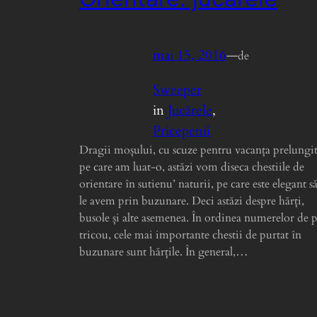
mai 15, 2016
—
de
Sweeper
in
Jucărele
, 
Pricepenii
Dragii moșului, cu scuze pentru vacanța prelungi
pe care am luat-o, astăzi vom diseca chestiile de
orientare în sutienu’ naturii, pe care este elegant s
le avem prin buzunare. Deci astăzi despre hărți,
busole și alte asemenea. În ordinea numerelor de 
tricou, cele mai importante chestii de purtat în
buzunare sunt hărțile. În general,…