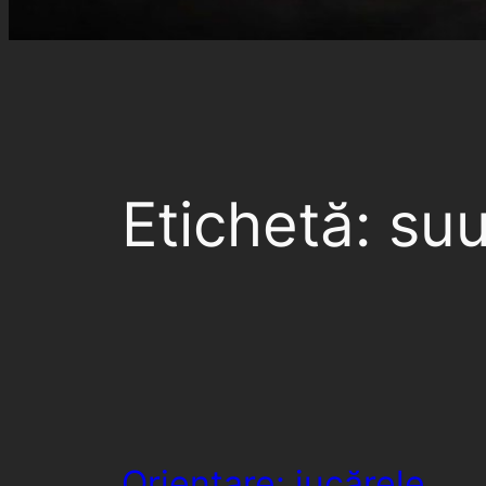
Etichetă:
su
Orientare: jucărele