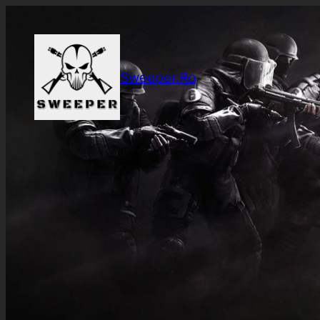
Sari
la
conținut
Sweeper.Ro