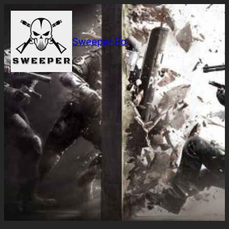
Sari
la
conținut
Sweeper.Ro