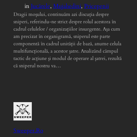
in
Jucărele
, 
Mujahedini
, 
Pricepenii
Dragii moșului, continuăm azi discuția despre
sniperi, referindu-ne strict despre rolul acestora în
cadrul celulelor / organizațiilor insurgente. Așa cum
am precizat în organigramă, sniperul este parte
componentă în cadrul unității de bază, anume celula
multifuncțională, a acestor șatre. Analizând câmpul
tactic de acțiune și modul de operare al șatrei, rezultă
că sniperul nostru va…
Sweeper.Ro