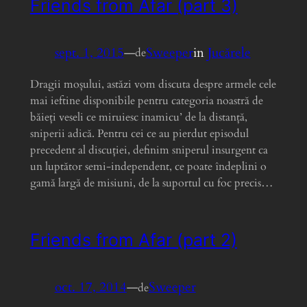
Friends from Afar (part 3)
sept. 1, 2015
—
Sweeper
in
Jucărele
de
Dragii moșului, astăzi vom discuta despre armele cele
mai ieftine disponibile pentru categoria noastră de
băieți veseli ce miruiesc inamicu’ de la distanță,
sniperii adică. Pentru cei ce au pierdut episodul
precedent al discuției, definim sniperul insurgent ca
un luptător semi-independent, ce poate îndeplini o
gamă largă de misiuni, de la suportul cu foc precis…
Friends from Afar (part 2)
oct. 17, 2014
—
Sweeper
de