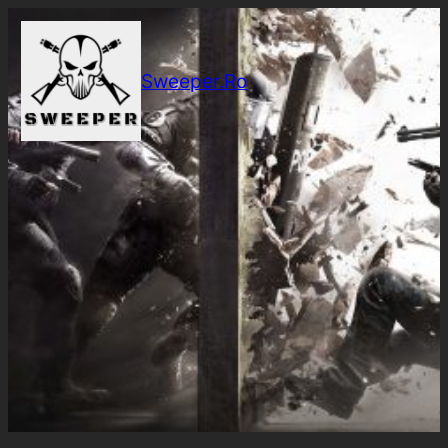
Sari
la
conținut
Sweeper.Ro