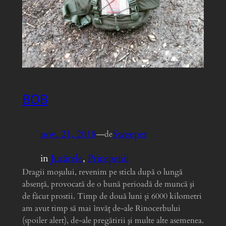
BOB
nov. 21, 2018
—
Sweeper
de
in
Jucărele
, 
Pricepenii
Dragii moşului, revenim pe sticla după o lungă
absenţă, provocată de o bună perioadă de muncă şi
de făcut prostii. Timp de două luni și 6000 kilometri
am avut timp să mai învăț de-ale Rinocerbului
(spoiler alert), de-ale pregătirii şi multe alte asemenea.