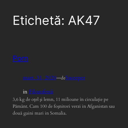
Etichetă:
AK47
Porn
mart. 31, 2020
—
Sweeper
de
in
Filozofenii
3,6 kg de oţel şi lemn, 11 milioane în circulaţie pe
Pământ. Cam 100 de foşnitori verzi in Afganistan sau
două gaini mari in Somalia.