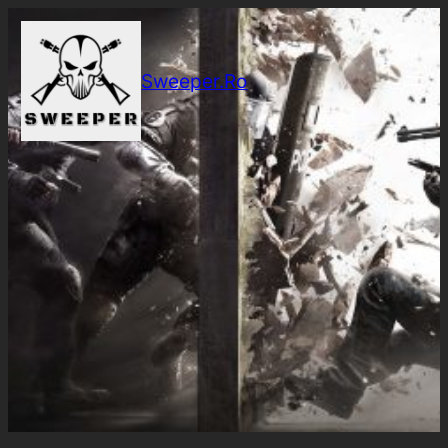
Sari
la
conținut
Sweeper.Ro