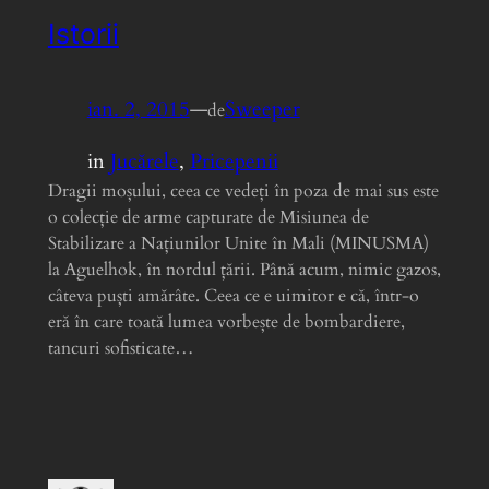
Istorii
ian. 2, 2015
—
Sweeper
de
in
Jucărele
, 
Pricepenii
Dragii moșului, ceea ce vedeți în poza de mai sus este
o colecție de arme capturate de Misiunea de
Stabilizare a Națiunilor Unite în Mali (MINUSMA)
la Aguelhok, în nordul țării. Până acum, nimic gazos,
câteva puști amărâte. Ceea ce e uimitor e că, într-o
eră în care toată lumea vorbește de bombardiere,
tancuri sofisticate…