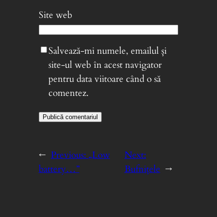
Site web
Salvează-mi numele, emailul și
site-ul web în acest navigator
pentru data viitoare când o să
comentez.
←
Previous:
„Low
Next:
battery…”
Bufniţele
→