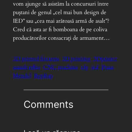
vom ajunge să asistăm la concursuri între
puştani de genul „cel mai bun design de
IED” sau „cea mai arătoasă armă de asalt”?
Cred că asta ar fi bomboana de pe coliva
producătorilor consacraţi de armament…
3D printed firearms
3D printing
3Dprinter
assault rifles
CNC machine
efp
ied
Prusa
Mendel
RepRap
Comments