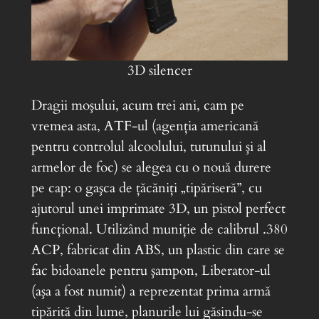
3D silencer
Dragii moşului, acum trei ani, cam pe
vremea asta, ATF-ul (agenţia americană
pentru controlul alcoolului, tutunului şi al
armelor de foc) se alegea cu o nouă durere
pe cap: o gaşca de ţăcăniţi „tipăriseră”, cu
ajutorul unei imprimate 3D, un pistol perfect
funcţional. Utilizând muniţie de calibrul .380
ACP, fabricat din ABS, un plastic din care se
fac bidoanele pentru şampon, Liberator-ul
(aşa a fost numit) a reprezentat prima armă
tipărită din lume, planurile lui găsindu-se