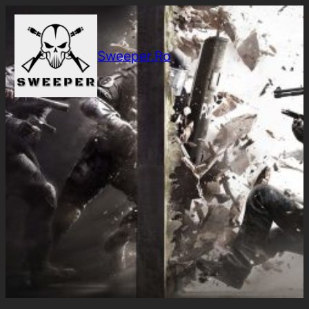
Sari
la
conținut
Sweeper.Ro