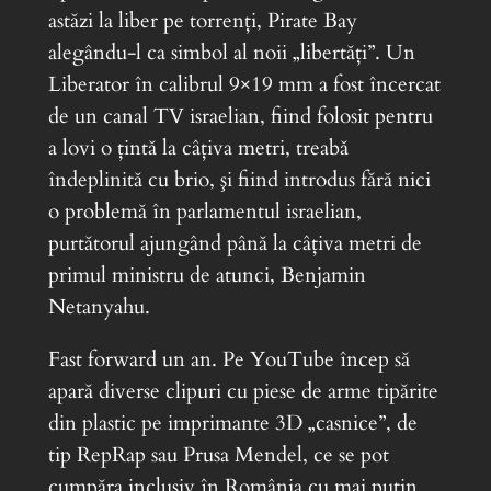
astăzi la liber pe torrenţi, Pirate Bay
alegându-l ca simbol al noii „libertăţi”. Un
Liberator în calibrul 9×19 mm a fost încercat
de un canal TV israelian, fiind folosit pentru
a lovi o ţintă la câţiva metri, treabă
îndeplinită cu brio, şi fiind introdus fără nici
o problemă în parlamentul israelian,
purtătorul ajungând până la câţiva metri de
primul ministru de atunci, Benjamin
Netanyahu.
Fast forward un an. Pe YouTube încep să
apară diverse clipuri cu piese de arme tipărite
din plastic pe imprimante 3D „casnice”, de
tip RepRap sau Prusa Mendel, ce se pot
cumpăra inclusiv în România cu mai puţin