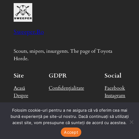
Sweeper.Ro
Scouts, snipers, insurgents. The page of Toyota
Horde.
Site
GDPR
Social
Acasă
Confidențialitate
Facebook
Despre
Instagram
Folosim cookie-uri pentru a ne asigura că vă oferim cea mai
bună experiență pe site-ul nostru. Dacă continuați să utilizați
Designed with
WordPress
by
George B.
acest site, vom presupune că sunteți de acord cu acestea.
Accept