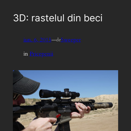
3D: rastelul din beci
iun. 6, 2015
—
Sweeper
de
in
Pricepenii