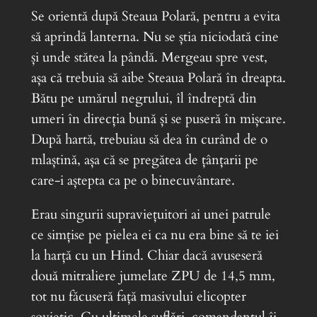
Se orientă după Steaua Polară, pentru a evita
să aprindă lanterna. Nu se știa niciodată cine
și unde stătea la pândă. Mergeau spre vest,
așa că trebuia să aibe Steaua Polară în dreapta.
Bătu pe umărul negrului, îl îndreptă din
umeri în direcția bună și se puseră în mișcare.
După hartă, trebuiau să dea în curând de o
mlaștină, așa că se pregătea de țânțarii pe
care-i aștepta ca pe o binecuvântare.
Erau singurii supraviețuitori ai unei patrule
ce simțise pe pielea ei ca nu era bine să te iei
la harță cu un Hind. Chiar dacă avuseseră
două mitraliere jumelate ZPU de 14,5 mm,
tot nu făcuseră față masivului elicopter