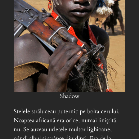
Shadow
Stelele străluceau puternic pe bolta cerului.
Noaptea africană era orice, numai liniștită
nu. Se auzeau urletele multor lighioane,
gândi albul și strânse din dinți. Era de la