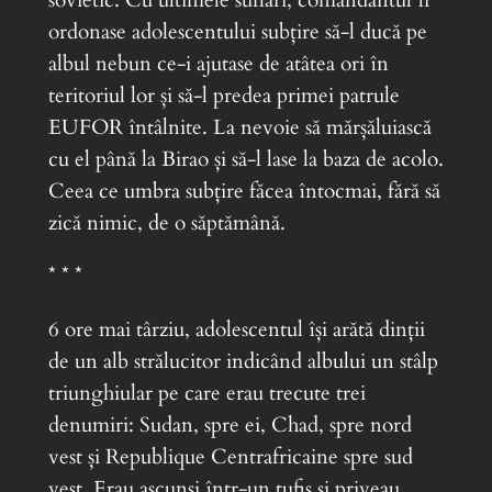
sovietic. Cu ultimele suflări, comandantul îi
ordonase adolescentului subțire să-l ducă pe
albul nebun ce-i ajutase de atâtea ori în
teritoriul lor și să-l predea primei patrule
EUFOR întâlnite. La nevoie să mărșăluiască
cu el până la Birao și să-l lase la baza de acolo.
Ceea ce umbra subțire făcea întocmai, fără să
zică nimic, de o săptămână.
* * *
6 ore mai târziu, adolescentul își arătă dinții
de un alb strălucitor indicând albului un stâlp
triunghiular pe care erau trecute trei
denumiri: Sudan, spre ei, Chad, spre nord
vest și Republique Centrafricaine spre sud
vest. Erau ascunși într-un tufiș și priveau