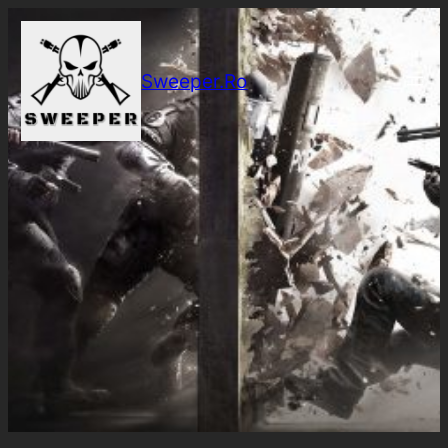
Sari
la
conținut
Sweeper.Ro