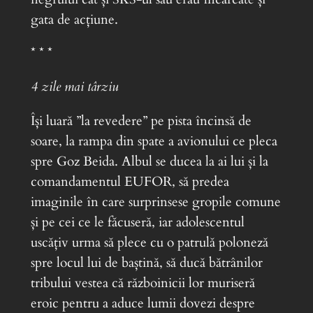
gata de acțiune.
* * *
4 zile mai târziu
Își luară ”la revedere” pe pista încinsă de
soare, la rampa din spate a avionului ce pleca
spre Goz Beida. Albul se ducea la ai lui și la
comandamentul EUFOR, să predea
imaginile în care surprinsese gropile comune
și pe cei ce le făcuseră, iar adolescentul
uscățiv urma să plece cu o patrulă poloneză
spre locul lui de baștină, să ducă bătrânilor
tribului vestea că războinicii lor muriseră
eroic pentru a aduce lumii dovezi despre