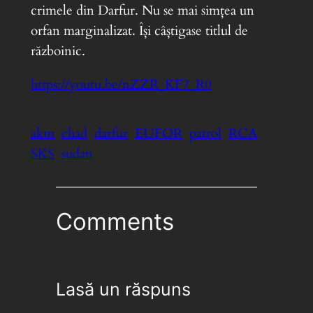
crimele din Darfur. Nu se mai simțea un
orfan marginalizat. Își câștigase titlul de
războinic.
https://youtu.be/nZZR_KF7_R0
akm
chad
darfur
EUFOR
patrol
RCA
SKS
sudan
Comments
Lasă un răspuns