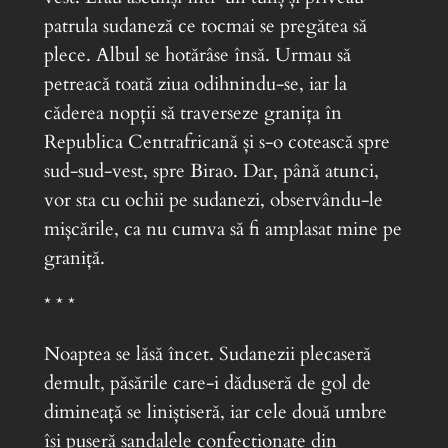
patrula sudaneză ce tocmai se pregătea să
plece. Albul se hotărâse însă. Urmau să
petreacă toată ziua odihnindu-se, iar la
căderea nopții să traverseze granița în
Republica Centrafricană și s-o cotească spre
sud-sud-vest, spre Birao. Dar, până atunci,
vor sta cu ochii pe sudanezi, observându-le
mișcările, ca nu cumva să fi amplasat mine pe
graniță.
* * *
Noaptea se lăsă încet. Sudanezii plecaseră
demult, păsările care-i dăduseră de gol de
dimineață se liniștiseră, iar cele două umbre
își puseră sandalele confecționate din