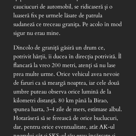
cauciucuri de automobil, se ridicaseră și o
luaseră fix pe urmele lăsate de patrula
sudaneză ce treceau granița. Pe acolo în mod
sigur nu erau mine.
Dincolo de graniță găsiră un drum ce,
potrivit hărții, îi ducea în direcția potrivită. Îl
flancară la vreo 200 metri, atenți să nu lase
prea multe urme. Orice vehicul avea nevoie
de faruri ca să meargă noaptea, iar cele două
umbre puteau observa orice lumină de la
kilometri distanță. 80 km până la Birao,
spunea harta, 3-4 zile de mers, estimase albul.
Hotarâseră să se ferească de orice buclucuri,
dar, pentru orice eventualitate, atât AK-ul
negrului cât și SKS-ul său erau încărcate și