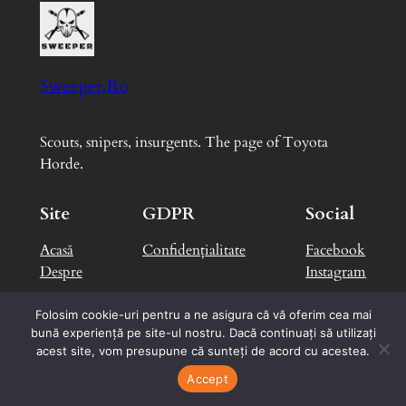
Sweeper.Ro
Scouts, snipers, insurgents. The page of Toyota
Horde.
Site
GDPR
Social
Acasă
Confidențialitate
Facebook
Despre
Instagram
Folosim cookie-uri pentru a ne asigura că vă oferim cea mai
bună experiență pe site-ul nostru. Dacă continuați să utilizați
Designed with
WordPress
by
George B.
acest site, vom presupune că sunteți de acord cu acestea.
Accept