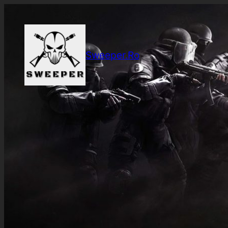
Sari
la
conținut
Sweeper.Ro