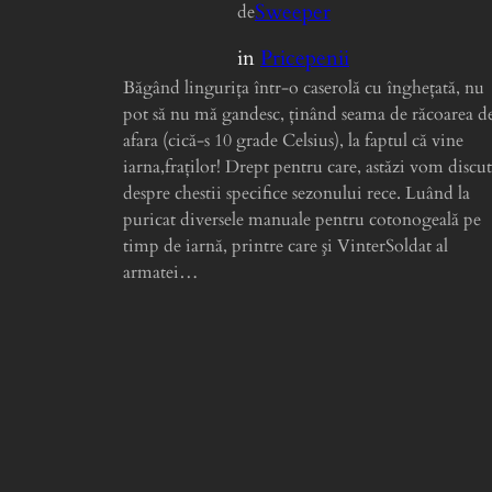
Sweeper
de
in
Pricepenii
Băgând linguriţa într-o caserolă cu îngheţată, nu
pot să nu mă gandesc, ţinând seama de răcoarea d
afara (cică-s 10 grade Celsius), la faptul că vine
iarna,fraţilor! Drept pentru care, astăzi vom discu
despre chestii specifice sezonului rece. Luând la
puricat diversele manuale pentru cotonogeală pe
timp de iarnă, printre care şi VinterSoldat al
armatei…