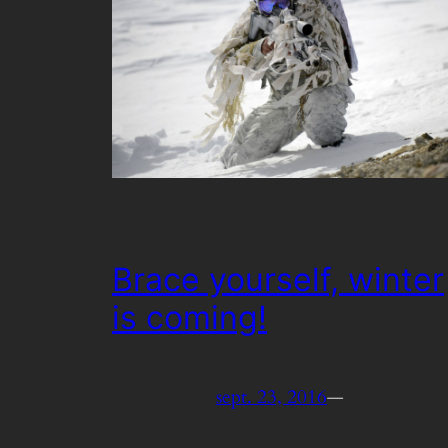
Brace yourself, winter
is coming!
sept. 23, 2016
—