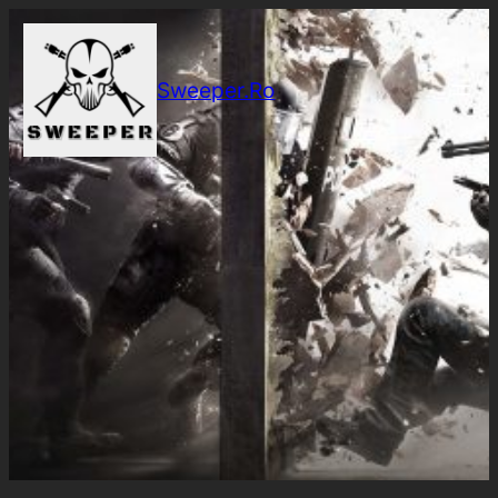
Sari
la
conținut
Sweeper.Ro