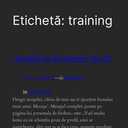
Etichetă:
training
„Invatati sa fiti oameni, nu oi!”
nov. 17, 2015
—
Sweeper
de
in
Pricepenii
Dragii moşului, ideea de mai sus îi aparţine bunului
meu amic Micuţu’. Mesajul complet, postat pe
pagina lui personala de feisbuc, este: „Vad multa
lume ca isi schimba poza de profil, unii se
panicheaza, altii vor sa se faca ceva, suntem revoltati,