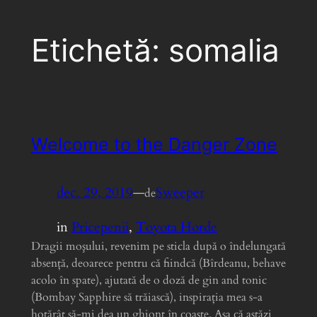
Etichetă:
somalia
Welcome to the Danger Zone
dec. 29, 2019
—
Sweeper
de
in
Pricepenii
, 
Toyota Horde
Dragii moşului, revenim pe sticla după o îndelungată
absenţă, deoarece pentru că fiindcă (Bîrdeanu, behave
acolo în spate), ajutată de o doză de gin and tonic
(Bombay Sapphire să trăiască), inspiraţia mea s-a
hotărât să-mi dea un ghiont în coaste. Aşa că astăzi