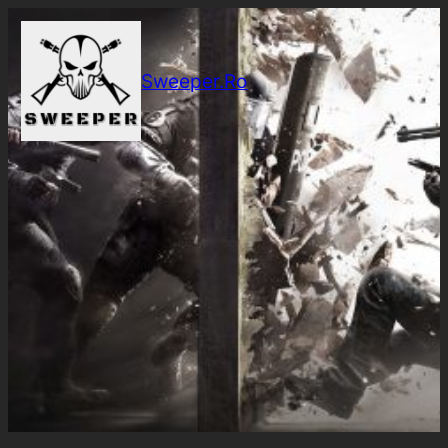
Sari
la
conținut
Sweeper.Ro