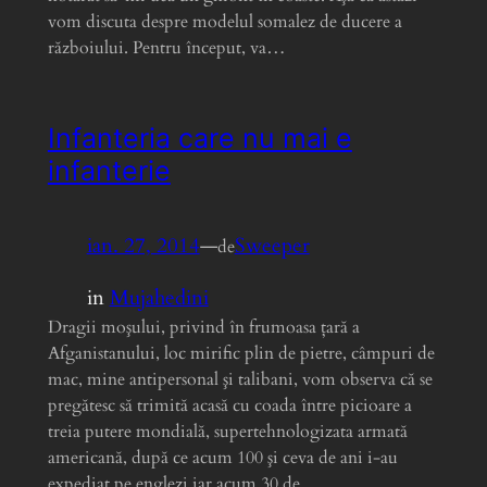
vom discuta despre modelul somalez de ducere a
războiului. Pentru început, va…
Infanteria care nu mai e
infanterie
ian. 27, 2014
—
Sweeper
de
in
Mujahedini
Dragii moşului, privind în frumoasa ţară a
Afganistanului, loc mirific plin de pietre, câmpuri de
mac, mine antipersonal şi talibani, vom observa că se
pregătesc să trimită acasă cu coada între picioare a
treia putere mondială, supertehnologizata armată
americană, după ce acum 100 şi ceva de ani i-au
expediat pe englezi iar acum 30 de…