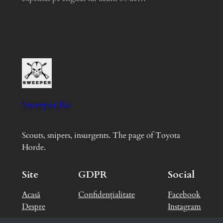
Sweeper.Ro
Scouts, snipers, insurgents. The page of Toyota
Horde.
Site
GDPR
Social
Acasă
Confidențialitate
Facebook
Despre
Instagram