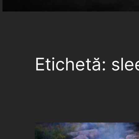
Etichetă:
sle