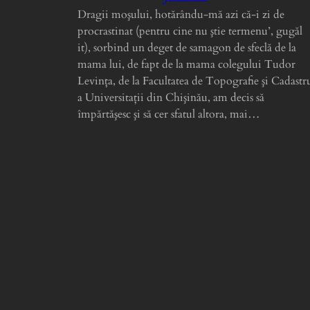
Dragii moşului, hotărându-mă azi că-i zi de
procrastinat (pentru cine nu ştie termenu’, gugăl
it), sorbind un deget de samagon de sfeclă de la
mama lui, de fapt de la mama colegului Tudor
Levinţa, de la Facultatea de Topografie şi Cadastr
a Universitaţii din Chişinău, am decis să
împărtăşesc şi să cer sfatul altora, mai…