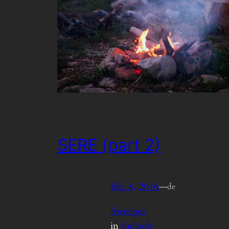
SERE (part 2)
feb. 8, 2016
—
de
Sweeper
in
Jucărele