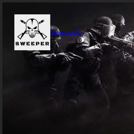
Sari
la
conținut
Sweeper.Ro