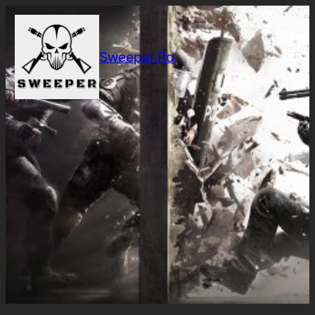
Sari
la
conținut
Sweeper.Ro