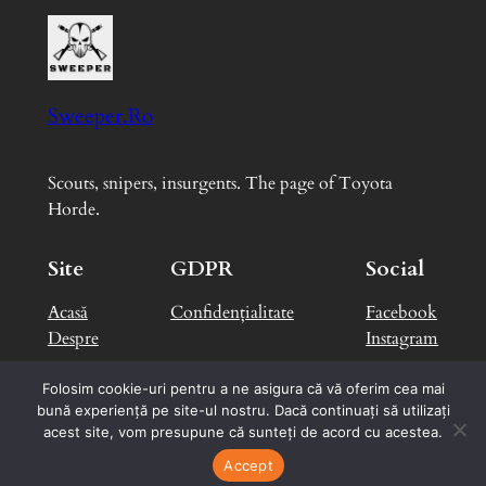
Sweeper.Ro
Scouts, snipers, insurgents. The page of Toyota
Horde.
Site
GDPR
Social
Acasă
Confidențialitate
Facebook
Despre
Instagram
Folosim cookie-uri pentru a ne asigura că vă oferim cea mai
bună experiență pe site-ul nostru. Dacă continuați să utilizați
Designed with
WordPress
by
George B.
acest site, vom presupune că sunteți de acord cu acestea.
Accept