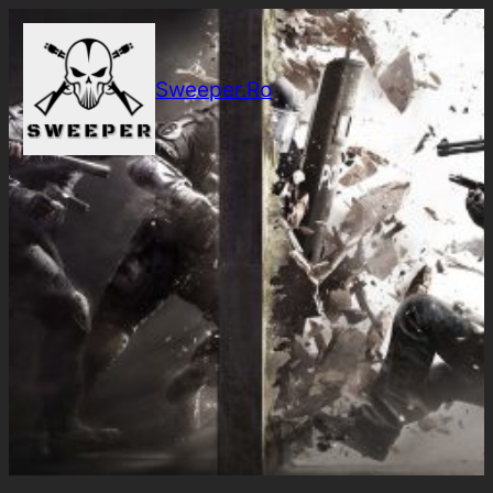
Sari
la
conținut
Sweeper.Ro