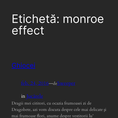
Etichetă:
monroe
effect
Ghiocei
feb. 24, 2016
—
Sweeper
de
in
Jucărele
Dragii mei cititori, cu ocazia frumoasei zi de
Dragobete, azi vom discuta despre cele mai delicate şi
mai frumoase flori, anume despre vestitorii lu’