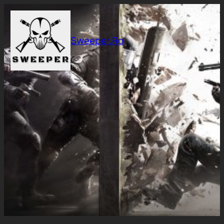
Sari
la
conținut
Sweeper.Ro