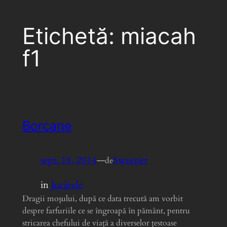
Etichetă:
miacah
f1
Borcane
sept. 18, 2014
—
Sweeper
de
in
Jucărele
Dragii moșului, după ce data trecută am vorbit
despre farfuriile ce se îngroapă în pământ, pentru
stricarea chefului de viață a diverselor țestoase