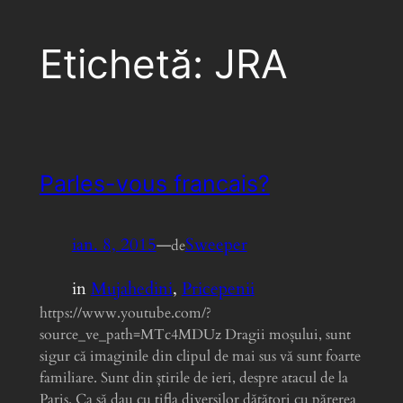
Etichetă:
JRA
Parles-vous francais?
ian. 8, 2015
—
Sweeper
de
in
Mujahedini
, 
Pricepenii
https://www.youtube.com/?
source_ve_path=MTc4MDUz Dragii moșului, sunt
sigur că imaginile din clipul de mai sus vă sunt foarte
familiare. Sunt din știrile de ieri, despre atacul de la
Paris. Ca să dau cu tifla diverșilor dătători cu părerea