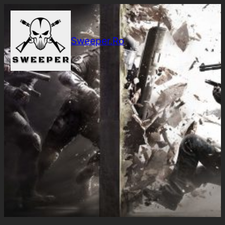
Sari
la
conținut
Sweeper.Ro