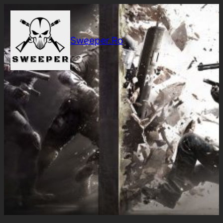
Sari
la
conținut
Sweeper.Ro