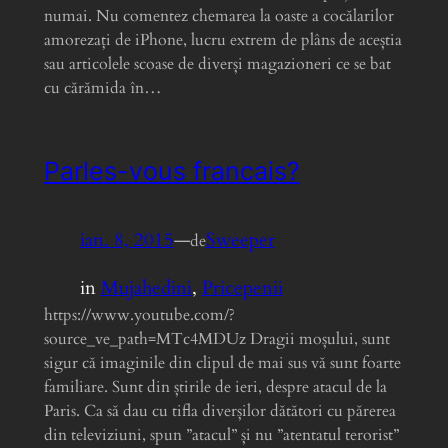
numai. Nu comentez chemarea la oaste a cocălarilor
amorezați de iPhone, lucru extrem de plâns de aceștia
sau articolele scoase de diverși magazioneri ce se bat
cu cărămida în…
Parles-vous francais?
ian. 8, 2015
—
Sweeper
de
in
Mujahedini
, 
Pricepenii
https://www.youtube.com/?
source_ve_path=MTc4MDUz Dragii moșului, sunt
sigur că imaginile din clipul de mai sus vă sunt foarte
familiare. Sunt din știrile de ieri, despre atacul de la
Paris. Ca să dau cu tifla diverșilor dătători cu părerea
din televiziuni, spun ”atacul” și nu ”atentatul terorist”