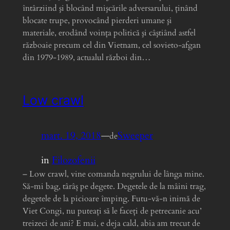
întârziind şi blocând mişcările adversarului, ţinând
blocate trupe, provocând pierderi umane şi
materiale, erodând voinţa politică şi câştiând astfel
războaie precum cel din Vietnam, cel sovieto-afgan
din 1979-1989, actualul război din…
Low crawl
mart. 19, 2018
—
Sweeper
de
in
Filozofenii
– Low crawl, vine comanda negrului de lânga mine.
Să-mi bag, târâș pe degete. Degetele de la mâini trag,
degetele de la picioare împing. Futu-vă-n inimă de
Viet Congi, nu puteați să le faceți de petrecanie acu’
treizeci de ani? E mai, e deja cald, abia am trecut de