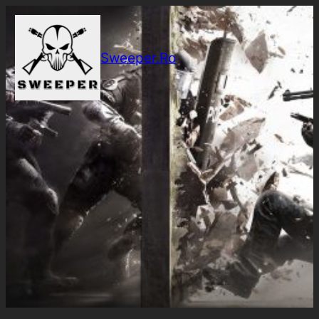
Sari
la
conținut
Sweeper.Ro