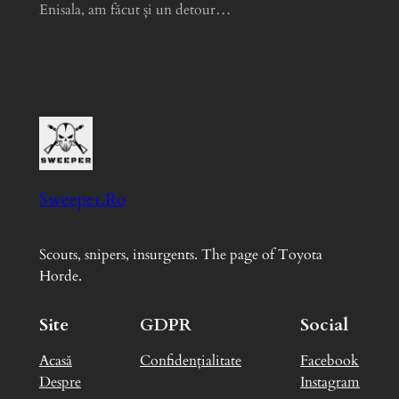
Enisala, am făcut și un detour…
Sweeper.Ro
Scouts, snipers, insurgents. The page of Toyota
Horde.
Site
GDPR
Social
Acasă
Confidențialitate
Facebook
Despre
Instagram