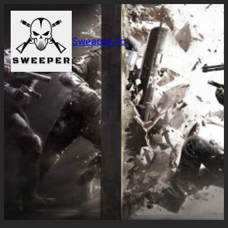
Sari
la
conținut
Sweeper.Ro