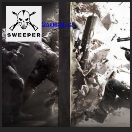
Sari
la
conținut
Sweeper.Ro