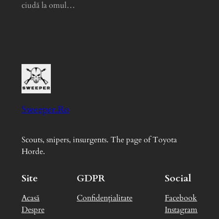
ciudă la omul…
Sweeper.Ro
Scouts, snipers, insurgents. The page of Toyota
Horde.
Site
GDPR
Social
Acasă
Confidențialitate
Facebook
Despre
Instagram