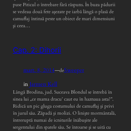
puse Piticul o întrebare fără răspuns. În buza pădurii
se vedeau două fete aşezate pe iarbă lângă o plasă de
camuflaj întinsă peste un obiect de mari dimensiuni
şi ceea…
Cap. 2: Dihorii
mart. 8, 2014
—
Sweeper
de
in
Jarmen Kell
Lângă Brodina, jud. Suceava Blondul se întrebă în
sinea lui „ce mama dracu’ caut eu în haznaua asta?”.
Ridică un pic gluga costumului de camuflaj şi privi
în jurul său. Zăpadă şi molizi. O linişte mormântală,
întreruptă numai de icniturile înăbuşite ale
sergentului din spatele său. Se întoarse şi se uită cu