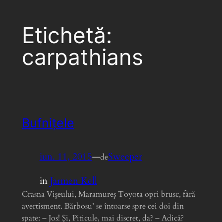
Etichetă:
carpathians
Bufniţele
iun. 11, 2015
—
Sweeper
de
in
Jarmen Kell
Crasna Vişeului, Maramureş Toyota opri brusc, fără
avertisment. Bărbosu’ se întoarse spre cei doi din
spate: – Jos! Şi, Piticule, mai discret, da? – Adică?