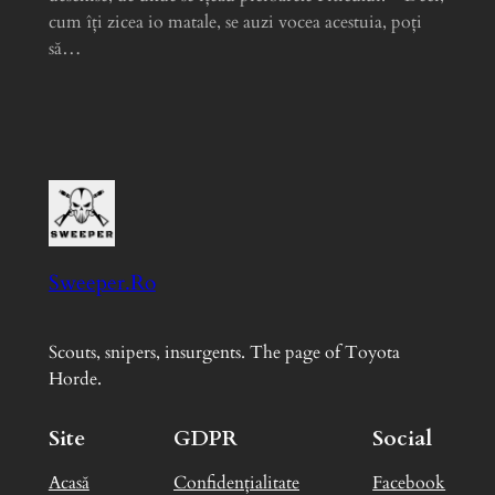
cum îți zicea io matale, se auzi vocea acestuia, poți
să…
Sweeper.Ro
Scouts, snipers, insurgents. The page of Toyota
Horde.
Site
GDPR
Social
Acasă
Confidențialitate
Facebook