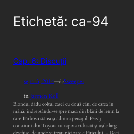
Etichetă:
ca-94
Cap. 6: Discuții
sept. 3, 2014
—
Sweeper
de
in
Jarmen Kell
Blondul dădu colțul casei cu două căni de cafea în
mână, îndreptându-se spre masa din blăni de lemn la
care Bărbosu stătea și admira peisajul. Peisaj
constituit din Toyota cu capota ridicată și ușile larg
deschise, de unde se ițeau picioarele Piticului. – Deci,