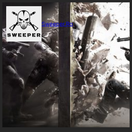
Sari
la
conținut
Sweeper.Ro