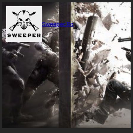
Sari
la
conținut
Sweeper.Ro