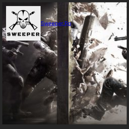
Sari
la
conținut
Sweeper.Ro