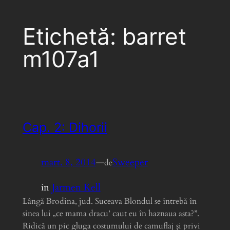
Etichetă:
barret
m107a1
Cap. 2: Dihorii
mart. 8, 2014
—
Sweeper
de
in
Jarmen Kell
Lângă Brodina, jud. Suceava Blondul se întrebă în
sinea lui „ce mama dracu’ caut eu în haznaua asta?”.
Ridică un pic gluga costumului de camuflaj şi privi