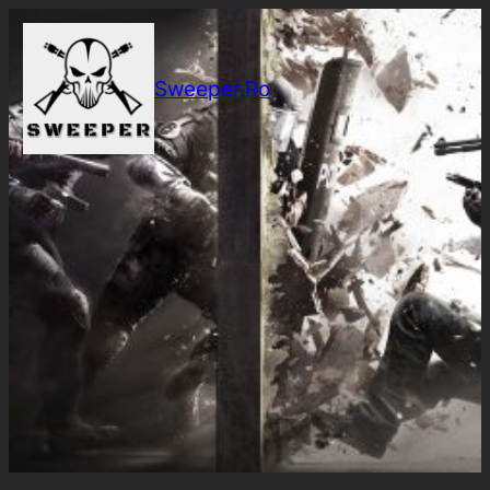
Sari
la
conținut
Sweeper.Ro