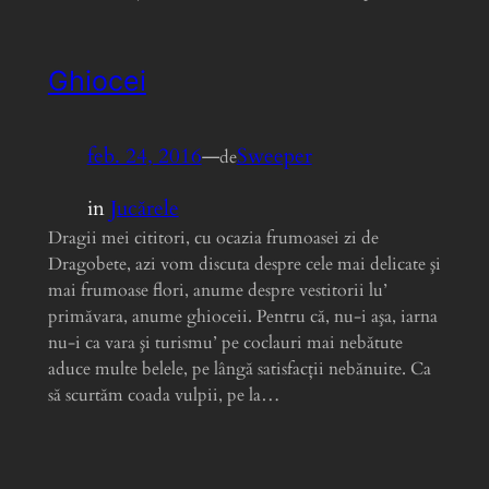
Ghiocei
feb. 24, 2016
—
Sweeper
de
in
Jucărele
Dragii mei cititori, cu ocazia frumoasei zi de
Dragobete, azi vom discuta despre cele mai delicate şi
mai frumoase flori, anume despre vestitorii lu’
primăvara, anume ghioceii. Pentru că, nu-i aşa, iarna
nu-i ca vara şi turismu’ pe coclauri mai nebătute
aduce multe belele, pe lângă satisfacţii nebănuite. Ca
să scurtăm coada vulpii, pe la…