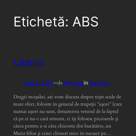
Etichetă:
ABS
Cărămizi
mai 2, 2016
—
Sweeper
in
Jucărele
de
Dragii moșului, azi vom discuta despre niște scule de
mare efect, folosite în general de trupeții ”ușori” (care
numai ușori nu sunt, denumirea venind de la faptul
că pe ei nu-i cară nimeni, ci își folosesc picioarele și
cârca pentru a-si căra chiuveta din bucătărie, un
Matiz feliat și cinci chinezi mici in rucsace pe…