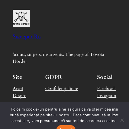
Sweeper.Ro
Scouts, snipers, insurgents. The page of Toyota
Horde.
Site
GDPR
Social
Acasă
Confidențialitate
Facebook
Despre
Instagram
Folosim cookie-uri pentru a ne asigura că vă oferim cea mai
bună experiență pe site-ul nostru. Dacă continuați să utilizați
Designed with
WordPress
by
George B.
acest site, vom presupune că sunteți de acord cu acestea.