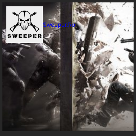
Sari
la
conținut
Sweeper.Ro