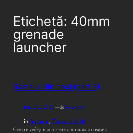
Etichetă:
40mm
grenade
launcher
Rastelul din beci (part 3)
ian. 20, 2021
—
Sweeper
de
in
Jucărele
, 
Toyota Horde
Ceea ce vedeţi mai sus este o minunată creaţie a