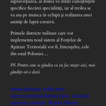
supravieţuirea, al doilea va întări cunoştinţele
specifice fiecărei specialităţi, iar al treilea se
va axa pe munca în echipă şi realizarea unei
unităţi de luptă coezivă.
Primele districte militare care vor
implementa noul sistem al Forţelor de
Apărare Teritorială vor fi, binenţeles, cele
din estul Poloniei…
PS. Pentru cine se gândea ca eu fac mişto aici, mai
gândiţi-vă o dată.
armata poloneza
polish army
reserve.teritorrial defence force
rezervisti
rezervisti voluntari
Wojska Obrony