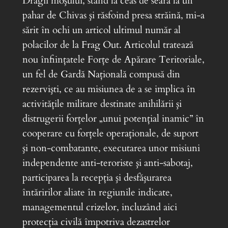
Dragii moşului, stând la ceas de seară la un
pahar de Chivas şi răsfoind presa străină, mi-a
sărit în ochi un articol ultimul număr al
polacilor de la Frag Out. Articolul tratează
nou înfiinţatele Forţe de Apărare Teritoriale,
un fel de Gardă Naţională compusă din
rezervişti, ce au misiunea de a se implica în
activităţile militare destinate anihilării şi
distrugerii forţelor „unui potenţial inamic” în
cooperare cu forţele operaţionale, de suport
şi non-combatante, executarea unor misiuni
independente anti-teroriste şi anti-sabotaj,
participarea la recepţia şi desfăşurarea
întăririlor aliate în regiunile indicate,
managementul crizelor, incluzând aici
protecţia civilă împotriva dezastrelor