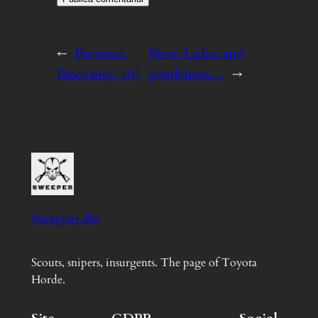
←
Previous:
Next:
Ladies and
Basecamp: 101
gentlemen…
→
Sweeper.Ro
Scouts, snipers, insurgents. The page of Toyota
Horde.