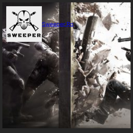
Sari
la
conținut
Sweeper.Ro