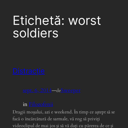
Etichetă:
worst
soldiers
Distracție
sept. 6, 2014
—
Sweeper
de
in
Filozofenii
Dragii moșului, azi e weekend. În timp ce aștept să se
facă o încărcătură de sarmale, vă rog să priviți
videoclipul de mai jos și să vă dați cu părerea de ce și