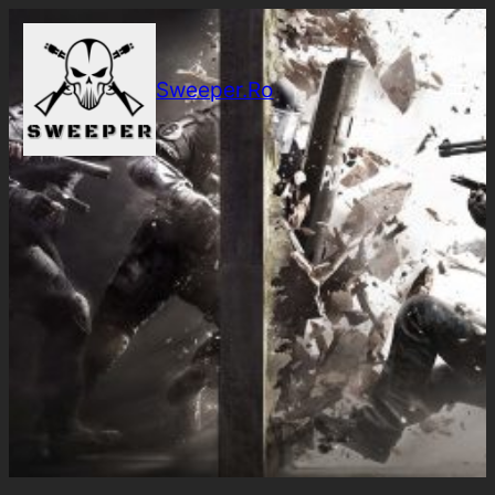
Sari
la
conținut
Sweeper.Ro