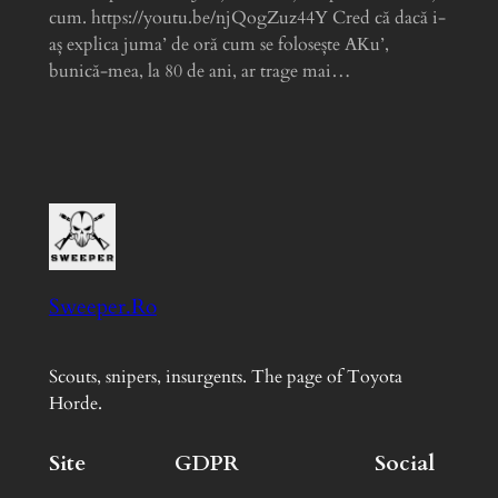
cum. https://youtu.be/njQogZuz44Y Cred că dacă i-
aș explica juma’ de oră cum se folosește AKu’,
bunică-mea, la 80 de ani, ar trage mai…
Sweeper.Ro
Scouts, snipers, insurgents. The page of Toyota
Horde.
Site
GDPR
Social