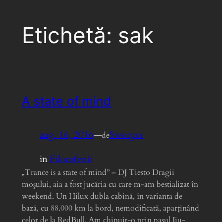
Etichetă:
sak
A state of mind
aug. 16, 2016
—
Sweeper
de
in
Filozofenii
„Trance is a state of mind” – DJ Tiesto Dragii
moşului, aia a fost jucăria cu care m-am bestializat în
weekend. Un Hilux dubla cabină, în varianta de
bază, cu 88.000 km la bord, nemodificată, aparţinând
celor de la RedBull. Am chinuit-o prin pasul Jiu-