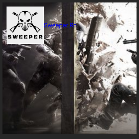
Sari
la
conținut
Sweeper.Ro