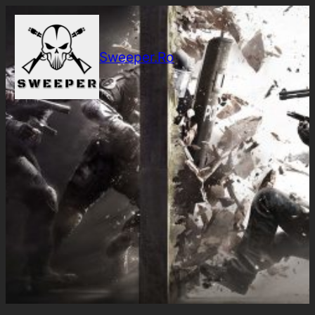
Sari
la
conținut
Sweeper.Ro