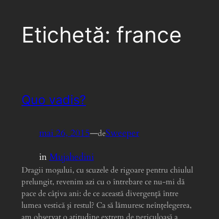
Etichetă:
france
Quo vadis?
mai 26, 2015
—
Sweeper
de
in
Mujahedini
Dragii moşului, cu scuzele de rigoare pentru chiulul
prelungit, revenim azi cu o întrebare ce nu-mi dă
pace de câţiva ani: de ce această divergenţă între
lumea vestică şi restul? Ca să lămuresc neînţelegerea,
am observat o atitudine extrem de periculoasă a